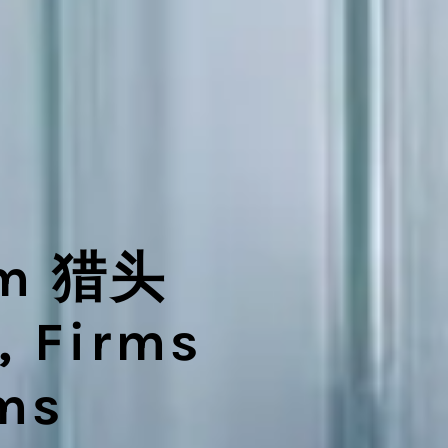
irm 猎头
, Firms
ams